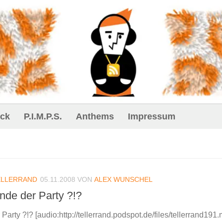
ck
P.I.M.P.S.
Anthems
Impressum
ELLERRAND
05.11.2008
VON
ALEX WUNSCHEL
nde der Party ?!?
Party ?!? [audio:http://tellerrand.podspot.de/files/tellerrand191