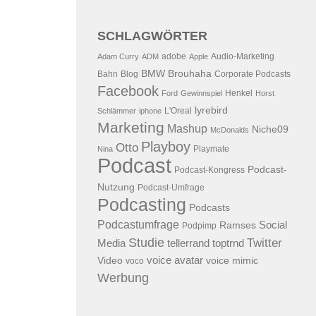
SCHLAGWÖRTER
adobe
Audio-Marketing
Adam Curry
ADM
Apple
BMW
Brouhaha
Bahn
Blog
Corporate Podcasts
Facebook
Henkel
Ford
Gewinnspiel
Horst
lyrebird
L'Oreal
Schlämmer
iphone
Marketing
Mashup
Niche09
McDonalds
Playboy
Otto
Playmate
Nina
Podcast
Podcast-
Podcast-Kongress
Nutzung
Podcast-Umfrage
Podcasting
Podcasts
Podcastumfrage
Social
Ramses
Podpimp
Studie
Twitter
Media
tellerrand
toptrnd
voice avatar
Video
voice mimic
voco
Werbung