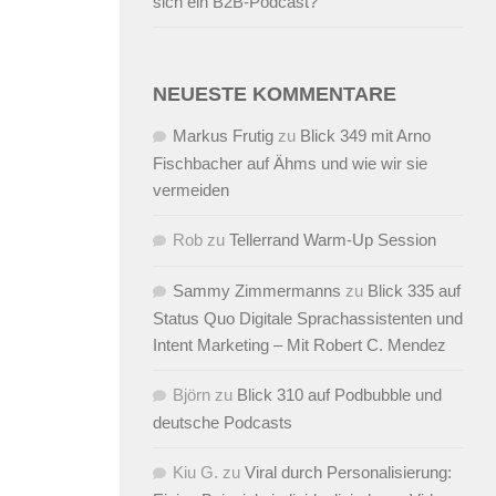
sich ein B2B-Podcast?
NEUESTE KOMMENTARE
Markus Frutig
zu
Blick 349 mit Arno
Fischbacher auf Ähms und wie wir sie
vermeiden
Rob
zu
Tellerrand Warm-Up Session
Sammy Zimmermanns
zu
Blick 335 auf
Status Quo Digitale Sprachassistenten und
Intent Marketing – Mit Robert C. Mendez
Björn
zu
Blick 310 auf Podbubble und
deutsche Podcasts
Kiu G.
zu
Viral durch Personalisierung: