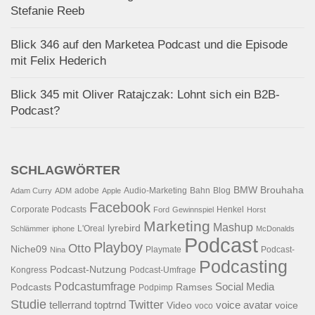
Stefanie Reeb
Blick 346 auf den Marketea Podcast und die Episode
mit Felix Hederich
Blick 345 mit Oliver Ratajczak: Lohnt sich ein B2B-
Podcast?
SCHLAGWÖRTER
BMW
Brouhaha
adobe
Audio-Marketing
Bahn
Blog
Adam Curry
ADM
Apple
Facebook
Corporate Podcasts
Henkel
Ford
Gewinnspiel
Horst
Marketing
Mashup
lyrebird
L'Oreal
Schlämmer
iphone
McDonalds
Podcast
Playboy
Otto
Niche09
Playmate
Podcast-
Nina
Podcasting
Podcast-Nutzung
Kongress
Podcast-Umfrage
Podcastumfrage
Social Media
Podcasts
Ramses
Podpimp
Studie
Twitter
tellerrand
toptrnd
voice avatar
Video
voice
voco