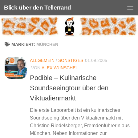
Blick über den Tellerrand
Unter dem Inhalt
MARKIERT:
MÜNCHEN
ALLGEMEIN
/
SONSTIGES
01.09.2005
VON
ALEX WUNSCHEL
Podible – Kulinarische
Soundseeingtour über den
Viktualienmarkt
Die erste Laborarbeit ist ein kulinarisches
Soundseeing über den Viktualienmarkt mit
Christine Riedelsberger, Fremdenführerin aus
München. Neben Informationen zur