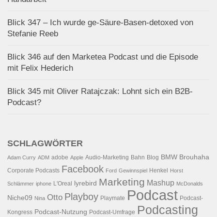
Blick 347 – Ich wurde ge-Säure-Basen-detoxed von
Stefanie Reeb
Blick 346 auf den Marketea Podcast und die Episode
mit Felix Hederich
Blick 345 mit Oliver Ratajczak: Lohnt sich ein B2B-
Podcast?
SCHLAGWÖRTER
BMW
Brouhaha
adobe
Audio-Marketing
Bahn
Blog
Adam Curry
ADM
Apple
Facebook
Corporate Podcasts
Henkel
Ford
Gewinnspiel
Horst
Marketing
Mashup
lyrebird
L'Oreal
Schlämmer
iphone
McDonalds
Podcast
Playboy
Otto
Niche09
Playmate
Podcast-
Nina
Podcasting
Podcast-Nutzung
Kongress
Podcast-Umfrage