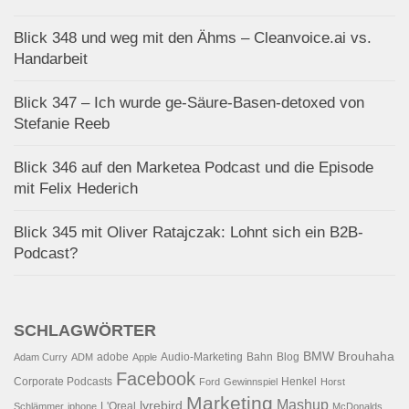
Blick 348 und weg mit den Ähms – Cleanvoice.ai vs.
Handarbeit
Blick 347 – Ich wurde ge-Säure-Basen-detoxed von
Stefanie Reeb
Blick 346 auf den Marketea Podcast und die Episode
mit Felix Hederich
Blick 345 mit Oliver Ratajczak: Lohnt sich ein B2B-
Podcast?
SCHLAGWÖRTER
BMW
Brouhaha
adobe
Audio-Marketing
Bahn
Blog
Adam Curry
ADM
Apple
Facebook
Corporate Podcasts
Henkel
Ford
Gewinnspiel
Horst
Marketing
Mashup
lyrebird
L'Oreal
Schlämmer
iphone
McDonalds