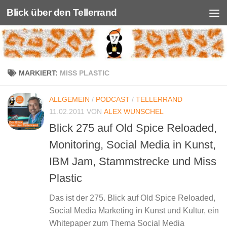
Blick über den Tellerrand
Unter dem Inhalt
MARKIERT:
MISS PLASTIC
ALLGEMEIN
/
PODCAST
/
TELLERRAND
11.02.2011
VON
ALEX WUNSCHEL
Blick 275 auf Old Spice Reloaded,
Monitoring, Social Media in Kunst,
IBM Jam, Stammstrecke und Miss
Plastic
Das ist der 275. Blick auf Old Spice Reloaded,
Social Media Marketing in Kunst und Kultur, ein
Whitepaper zum Thema Social Media