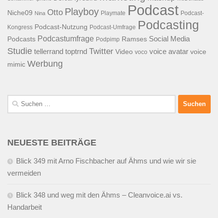
Podcast
Playboy
Otto
Niche09
Playmate
Podcast-
Nina
Podcasting
Podcast-Nutzung
Kongress
Podcast-Umfrage
Podcastumfrage
Social Media
Podcasts
Ramses
Podpimp
Studie
Twitter
tellerrand
toptrnd
voice avatar
Video
voice
voco
Werbung
mimic
Suchen
nach:
NEUESTE BEITRÄGE
Blick 349 mit Arno Fischbacher auf Ähms und wie wir sie
vermeiden
Blick 348 und weg mit den Ähms – Cleanvoice.ai vs.
Handarbeit