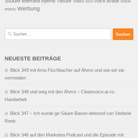
Studie
Twitter
tellerrand
toptrnd
voice avatar
Video
voice
voco
Werbung
mimic
Suchen
nach:
NEUESTE BEITRÄGE
Blick 349 mit Arno Fischbacher auf Ähms und wie wir sie
vermeiden
Blick 348 und weg mit den Ähms – Cleanvoice.ai vs.
Handarbeit
Blick 347 – Ich wurde ge-Säure-Basen-detoxed von Stefanie
Reeb
Blick 346 auf den Marketea Podcast und die Episode mit