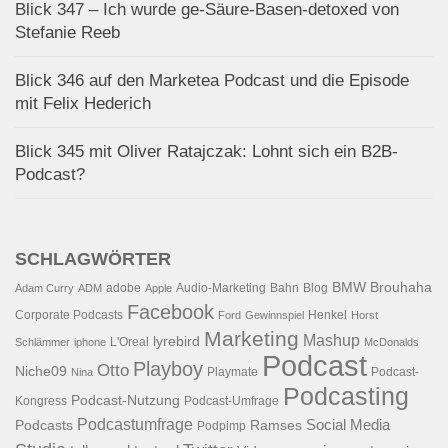
Blick 347 – Ich wurde ge-Säure-Basen-detoxed von
Stefanie Reeb
Blick 346 auf den Marketea Podcast und die Episode
mit Felix Hederich
Blick 345 mit Oliver Ratajczak: Lohnt sich ein B2B-
Podcast?
SCHLAGWÖRTER
BMW
Brouhaha
adobe
Audio-Marketing
Bahn
Blog
Adam Curry
ADM
Apple
Facebook
Corporate Podcasts
Henkel
Ford
Gewinnspiel
Horst
Marketing
Mashup
lyrebird
L'Oreal
Schlämmer
iphone
McDonalds
Podcast
Playboy
Otto
Niche09
Playmate
Podcast-
Nina
Podcasting
Podcast-Nutzung
Kongress
Podcast-Umfrage
Podcastumfrage
Social Media
Podcasts
Ramses
Podpimp