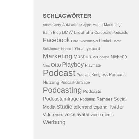
SCHLAGWÖRTER
adobe
Audio-Marketing
Adam Curry
ADM
Apple
BMW
Brouhaha
Bahn
Blog
Corporate Podcasts
Facebook
Henkel
Ford
Gewinnspiel
Horst
lyrebird
L'Oreal
Schlämmer
iphone
Marketing
Mashup
Niche09
McDonalds
Playboy
Otto
Playmate
Nina
Podcast
Podcast-
Podcast-Kongress
Nutzung
Podcast-Umfrage
Podcasting
Podcasts
Podcastumfrage
Social
Ramses
Podpimp
Studie
Twitter
Media
tellerrand
toptrnd
voice avatar
Video
voice mimic
voco
Werbung