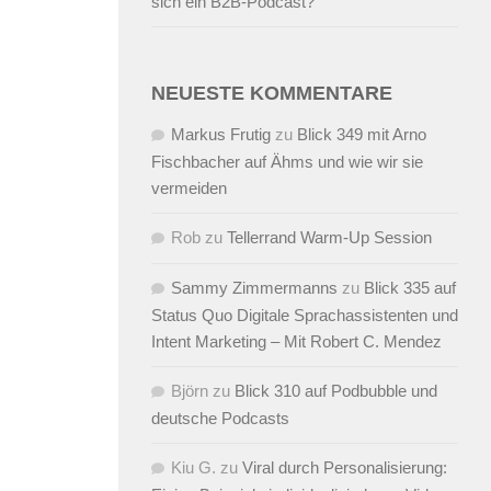
sich ein B2B-Podcast?
NEUESTE KOMMENTARE
Markus Frutig
zu
Blick 349 mit Arno
Fischbacher auf Ähms und wie wir sie
vermeiden
Rob
zu
Tellerrand Warm-Up Session
Sammy Zimmermanns
zu
Blick 335 auf
Status Quo Digitale Sprachassistenten und
Intent Marketing – Mit Robert C. Mendez
Björn
zu
Blick 310 auf Podbubble und
deutsche Podcasts
Kiu G.
zu
Viral durch Personalisierung: