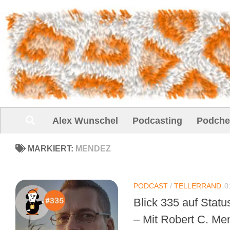
Unter dem Inhalt
Alex Wunschel
Podcasting
Podche
MARKIERT:
MENDEZ
PODCAST
/
TELLERRAND
0
Blick 335 auf Statu
– Mit Robert C. Me