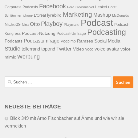
Facebook
Corporate Podcasts
Henkel
Ford
Gewinnspiel
Horst
Marketing
Mashup
lyrebird
L'Oreal
Schlämmer
iphone
McDonalds
Podcast
Playboy
Otto
Niche09
Playmate
Podcast-
Nina
Podcasting
Podcast-Nutzung
Kongress
Podcast-Umfrage
Podcastumfrage
Social Media
Podcasts
Ramses
Podpimp
Studie
Twitter
tellerrand
toptrnd
voice avatar
Video
voice
voco
Werbung
mimic
Suchen
nach:
NEUESTE BEITRÄGE
Blick 349 mit Arno Fischbacher auf Ähms und wie wir sie
vermeiden