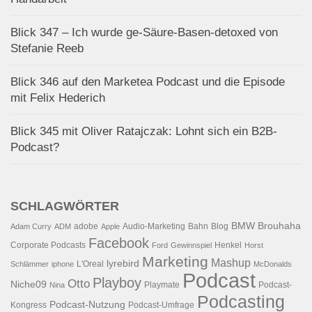
Blick 347 – Ich wurde ge-Säure-Basen-detoxed von
Stefanie Reeb
Blick 346 auf den Marketea Podcast und die Episode
mit Felix Hederich
Blick 345 mit Oliver Ratajczak: Lohnt sich ein B2B-
Podcast?
SCHLAGWÖRTER
BMW
Brouhaha
adobe
Audio-Marketing
Bahn
Blog
Adam Curry
ADM
Apple
Facebook
Corporate Podcasts
Henkel
Ford
Gewinnspiel
Horst
Marketing
Mashup
lyrebird
L'Oreal
Schlämmer
iphone
McDonalds
Podcast
Playboy
Otto
Niche09
Playmate
Podcast-
Nina
Podcasting
Podcast-Nutzung
Kongress
Podcast-Umfrage