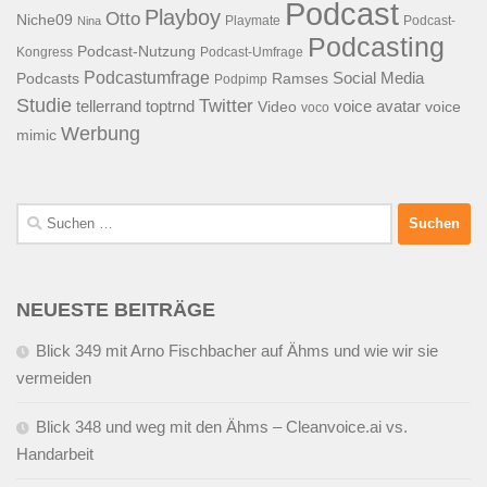
Podcast
Playboy
Otto
Niche09
Playmate
Podcast-
Nina
Podcasting
Podcast-Nutzung
Kongress
Podcast-Umfrage
Podcastumfrage
Social Media
Podcasts
Ramses
Podpimp
Studie
Twitter
tellerrand
toptrnd
voice avatar
Video
voice
voco
Werbung
mimic
Suchen
nach:
NEUESTE BEITRÄGE
Blick 349 mit Arno Fischbacher auf Ähms und wie wir sie
vermeiden
Blick 348 und weg mit den Ähms – Cleanvoice.ai vs.
Handarbeit