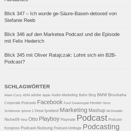
Blick 347 – Ich wurde ge-Säure-Basen-detoxed von
Stefanie Reeb
Blick 346 auf den Marketea Podcast und die Episode
mit Felix Hederich
Blick 345 mit Oliver Ratajczak: Lohnt sich ein B2B-
Podcast?
SCHLAGWÖRTER
BMW
Brouhaha
adobe
Audio-Marketing
Bahn
Blog
Adam Curry
ADM
Apple
Facebook
Corporate Podcasts
Henkel
Ford
Gewinnspiel
Horst
Marketing
Mashup
lyrebird
L'Oreal
Schlämmer
iphone
McDonalds
Podcast
Playboy
Otto
Niche09
Playmate
Podcast-
Nina
Podcasting
Podcast-Nutzung
Kongress
Podcast-Umfrage