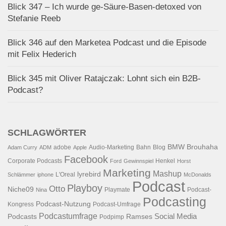
Blick 347 – Ich wurde ge-Säure-Basen-detoxed von
Stefanie Reeb
Blick 346 auf den Marketea Podcast und die Episode
mit Felix Hederich
Blick 345 mit Oliver Ratajczak: Lohnt sich ein B2B-
Podcast?
SCHLAGWÖRTER
BMW
Brouhaha
adobe
Audio-Marketing
Bahn
Blog
Adam Curry
ADM
Apple
Facebook
Corporate Podcasts
Henkel
Ford
Gewinnspiel
Horst
Marketing
Mashup
lyrebird
L'Oreal
Schlämmer
iphone
McDonalds
Podcast
Playboy
Otto
Niche09
Playmate
Podcast-
Nina
Podcasting
Podcast-Nutzung
Kongress
Podcast-Umfrage
Podcastumfrage
Social Media
Podcasts
Ramses
Podpimp