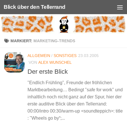
Blick über den Tellerrand
Unter dem Inhalt
MARKIERT:
MARKETING-TRENDS
ALLGEMEIN
/
SONSTIGES
23.03.2005
VON
ALEX WUNSCHEL
Der erste Blick
"Endlich Frühling", Freunde der fröhlichen
Marktbearbeitung… Bedingt "safe for work" und
inhaltlich noch nicht ganz auf der Spur, hier der
erste auditive Blick über den Tellerrand:
00:00/intro 00:30/warm-up <soundteppich>: title
: "Wheels go by“;...