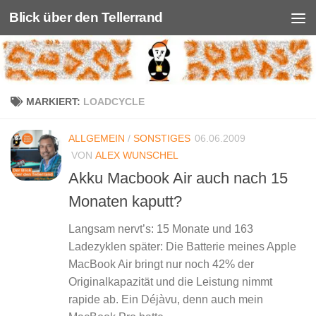
Blick über den Tellerrand
Unter dem Inhalt
MARKIERT:
LOADCYCLE
ALLGEMEIN
/
SONSTIGES
06.06.2009
VON
ALEX WUNSCHEL
Akku Macbook Air auch nach 15
Monaten kaputt?
Langsam nervt’s: 15 Monate und 163
Ladezyklen später: Die Batterie meines Apple
MacBook Air bringt nur noch 42% der
Originalkapazität und die Leistung nimmt
rapide ab. Ein Déjàvu, denn auch mein