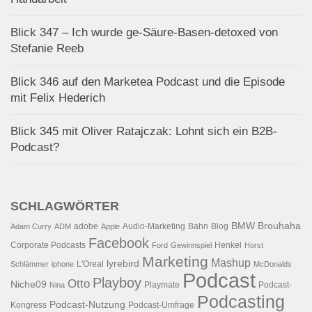
Blick 347 – Ich wurde ge-Säure-Basen-detoxed von
Stefanie Reeb
Blick 346 auf den Marketea Podcast und die Episode
mit Felix Hederich
Blick 345 mit Oliver Ratajczak: Lohnt sich ein B2B-
Podcast?
SCHLAGWÖRTER
BMW
Brouhaha
adobe
Audio-Marketing
Bahn
Blog
Adam Curry
ADM
Apple
Facebook
Corporate Podcasts
Henkel
Ford
Gewinnspiel
Horst
Marketing
Mashup
lyrebird
L'Oreal
Schlämmer
iphone
McDonalds
Podcast
Playboy
Otto
Niche09
Playmate
Podcast-
Nina
Podcasting
Podcast-Nutzung
Kongress
Podcast-Umfrage