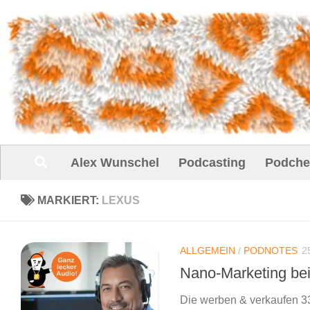
Unter dem Inhalt
Alex Wunschel
Podcasting
Podche
MARKIERT:
LEXUS
ALLGEMEIN
/
PODNOTES
2
Nano-Marketing be
Die werben & verkaufen 33