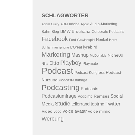
SCHLAGWÖRTER
adobe
Audio-Marketing
Adam Curry
ADM
Apple
BMW
Brouhaha
Bahn
Blog
Corporate Podcasts
Facebook
Henkel
Ford
Gewinnspiel
Horst
lyrebird
L'Oreal
Schlämmer
iphone
Marketing
Mashup
Niche09
McDonalds
Playboy
Otto
Playmate
Nina
Podcast
Podcast-
Podcast-Kongress
Nutzung
Podcast-Umfrage
Podcasting
Podcasts
Podcastumfrage
Social
Ramses
Podpimp
Studie
Twitter
Media
tellerrand
toptrnd
voice avatar
Video
voice mimic
voco
Werbung