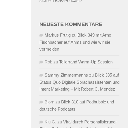
sich ein B2B-Podcast?
NEUESTE KOMMENTARE
Markus Frutig
zu
Blick 349 mit Arno
Fischbacher auf Ähms und wie wir sie
vermeiden
Rob
zu
Tellerrand Warm-Up Session
Sammy Zimmermanns
zu
Blick 335 auf
Status Quo Digitale Sprachassistenten und
Intent Marketing – Mit Robert C. Mendez
Björn
zu
Blick 310 auf Podbubble und
deutsche Podcasts
Kiu G.
zu
Viral durch Personalisierung: