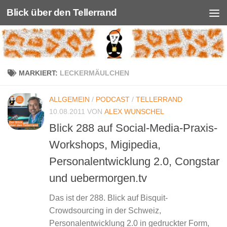
Blick über den Tellerrand
Unter dem Inhalt
MARKIERT:
LECKERMÄULCHEN
ALLGEMEIN
/
PODCAST
/
TELLERRAND
10.08.2011
VON
ALEX WUNSCHEL
Blick 288 auf Social-Media-Praxis-
Workshops, Migipedia,
Personalentwicklung 2.0, Congstar
und uebermorgen.tv
Das ist der 288. Blick auf Bisquit-
Crowdsourcing in der Schweiz,
Personalentwicklung 2.0 in gedruckter Form,