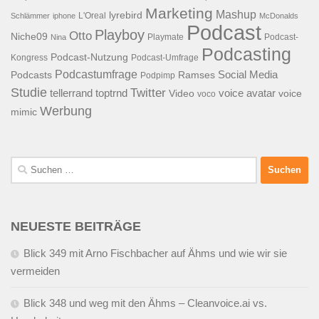
Marketing
Mashup
lyrebird
L'Oreal
Schlämmer
iphone
McDonalds
Podcast
Playboy
Otto
Niche09
Playmate
Podcast-
Nina
Podcasting
Podcast-Nutzung
Kongress
Podcast-Umfrage
Podcastumfrage
Social Media
Podcasts
Ramses
Podpimp
Studie
Twitter
tellerrand
toptrnd
voice avatar
Video
voice
voco
Werbung
mimic
Suchen
nach:
NEUESTE BEITRÄGE
Blick 349 mit Arno Fischbacher auf Ähms und wie wir sie
vermeiden
Blick 348 und weg mit den Ähms – Cleanvoice.ai vs.