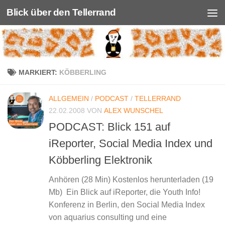
Blick über den Tellerrand
Unter dem Inhalt
MARKIERT:
KÖBBERLING
ALLGEMEIN
/
PODCAST
/
TELLERRAND
22.02.2008
VON
ALEX WUNSCHEL
PODCAST: Blick 151 auf
iReporter, Social Media Index und
Köbberling Elektronik
Anhören (28 Min) Kostenlos herunterladen (19
Mb) Ein Blick auf iReporter, die Youth Info!
Konferenz in Berlin, den Social Media Index
von aquarius consulting und eine