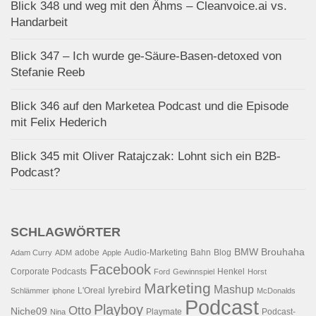
Blick 348 und weg mit den Ähms – Cleanvoice.ai vs.
Handarbeit
Blick 347 – Ich wurde ge-Säure-Basen-detoxed von
Stefanie Reeb
Blick 346 auf den Marketea Podcast und die Episode
mit Felix Hederich
Blick 345 mit Oliver Ratajczak: Lohnt sich ein B2B-
Podcast?
SCHLAGWÖRTER
BMW
Brouhaha
adobe
Audio-Marketing
Bahn
Blog
Adam Curry
ADM
Apple
Facebook
Corporate Podcasts
Henkel
Ford
Gewinnspiel
Horst
Marketing
Mashup
lyrebird
L'Oreal
Schlämmer
iphone
McDonalds
Podcast
Playboy
Otto
Niche09
Playmate
Podcast-
Nina