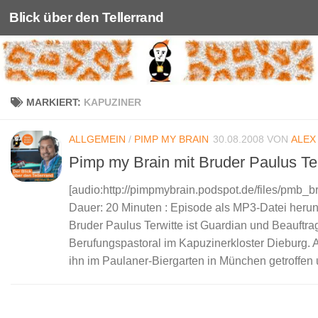
Blick über den Tellerrand
Unter dem Inhalt
MARKIERT:
KAPUZINER
ALLGEMEIN
/
PIMP MY BRAIN
30.08.2008
VON
ALEX
Pimp my Brain mit Bruder Paulus Te
[audio:http://pimpmybrain.podspot.de/files/pmb_
Dauer: 20 Minuten : Episode als MP3-Datei herun
Bruder Paulus Terwitte ist Guardian und Beauftrag
Berufungspastoral im Kapuzinerkloster Dieburg. 
ihn im Paulaner-Biergarten in München getroffen 