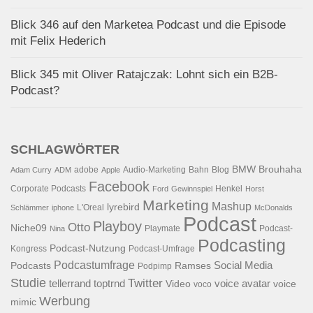
Blick 346 auf den Marketea Podcast und die Episode
mit Felix Hederich
Blick 345 mit Oliver Ratajczak: Lohnt sich ein B2B-
Podcast?
SCHLAGWÖRTER
BMW
Brouhaha
adobe
Audio-Marketing
Bahn
Blog
Adam Curry
ADM
Apple
Facebook
Corporate Podcasts
Henkel
Ford
Gewinnspiel
Horst
Marketing
Mashup
lyrebird
L'Oreal
Schlämmer
iphone
McDonalds
Podcast
Playboy
Otto
Niche09
Playmate
Podcast-
Nina
Podcasting
Podcast-Nutzung
Kongress
Podcast-Umfrage
Podcastumfrage
Social Media
Podcasts
Ramses
Podpimp
Studie
Twitter
tellerrand
toptrnd
voice avatar
Video
voice
voco
Werbung
mimic