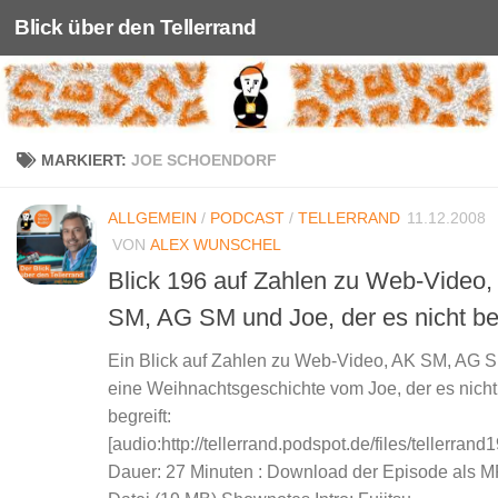
Blick über den Tellerrand
Unter dem Inhalt
MARKIERT:
JOE SCHOENDORF
ALLGEMEIN
/
PODCAST
/
TELLERRAND
11.12.2008
VON
ALEX WUNSCHEL
Blick 196 auf Zahlen zu Web-Video,
SM, AG SM und Joe, der es nicht beg
Ein Blick auf Zahlen zu Web-Video, AK SM, AG 
eine Weihnachtsgeschichte vom Joe, der es nicht
begreift:
[audio:http://tellerrand.podspot.de/files/tellerran
Dauer: 27 Minuten : Download der Episode als M