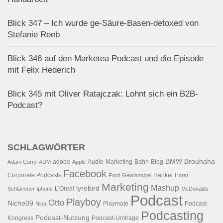
Blick 347 – Ich wurde ge-Säure-Basen-detoxed von
Stefanie Reeb
Blick 346 auf den Marketea Podcast und die Episode
mit Felix Hederich
Blick 345 mit Oliver Ratajczak: Lohnt sich ein B2B-
Podcast?
SCHLAGWÖRTER
BMW
Brouhaha
adobe
Audio-Marketing
Bahn
Blog
Adam Curry
ADM
Apple
Facebook
Corporate Podcasts
Henkel
Ford
Gewinnspiel
Horst
Marketing
Mashup
lyrebird
L'Oreal
Schlämmer
iphone
McDonalds
Podcast
Playboy
Otto
Niche09
Playmate
Podcast-
Nina
Podcasting
Podcast-Nutzung
Kongress
Podcast-Umfrage