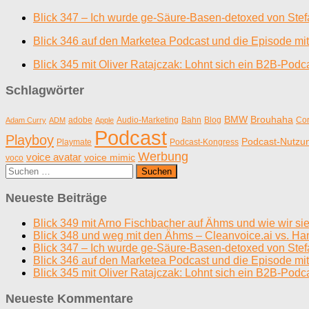
Blick 347 – Ich wurde ge-Säure-Basen-detoxed von Ste
Blick 346 auf den Marketea Podcast und die Episode mit
Blick 345 mit Oliver Ratajczak: Lohnt sich ein B2B-Podc
Schlagwörter
BMW
Brouhaha
adobe
Audio-Marketing
Bahn
Blog
Cor
Adam Curry
ADM
Apple
Podcast
Playboy
Podcast-Nutzu
Playmate
Podcast-Kongress
Werbung
voice avatar
voice mimic
voco
Suchen
nach:
Neueste Beiträge
Blick 349 mit Arno Fischbacher auf Ähms und wie wir si
Blick 348 und weg mit den Ähms – Cleanvoice.ai vs. Ha
Blick 347 – Ich wurde ge-Säure-Basen-detoxed von Ste
Blick 346 auf den Marketea Podcast und die Episode mit
Blick 345 mit Oliver Ratajczak: Lohnt sich ein B2B-Podc
Neueste Kommentare