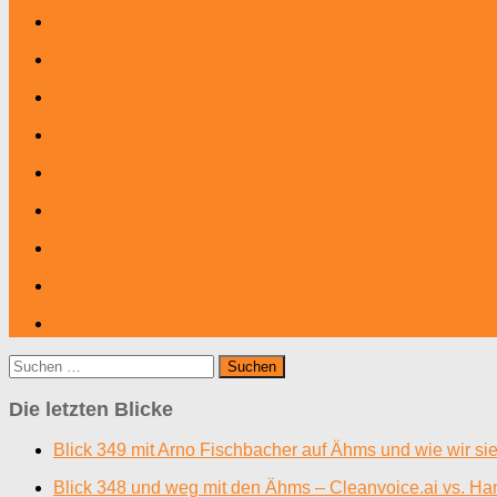
Suchen
nach:
Die letzten Blicke
Blick 349 mit Arno Fischbacher auf Ähms und wie wir si
Blick 348 und weg mit den Ähms – Cleanvoice.ai vs. Ha