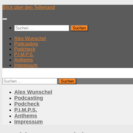
Unter
Blick über den Tellerrand
dem
Inhalt
Suchen
nach:
Alex Wunschel
Podcasting
Podcheck
P.I.M.P.S.
Anthems
Impressum
Suchen
nach:
Alex Wunschel
Podcasting
Podcheck
P.I.M.P.S.
Anthems
Impressum