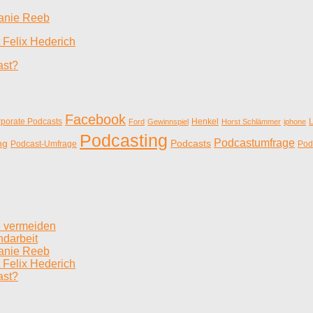
fanie Reeb
 Felix Hederich
ast?
Facebook
porate Podcasts
Henkel
L
Ford
Gewinnspiel
Horst Schlämmer
iphone
Podcasting
Podcastumfrage
ng
Podcasts
Podcast-Umfrage
Pod
e vermeiden
ndarbeit
fanie Reeb
 Felix Hederich
ast?