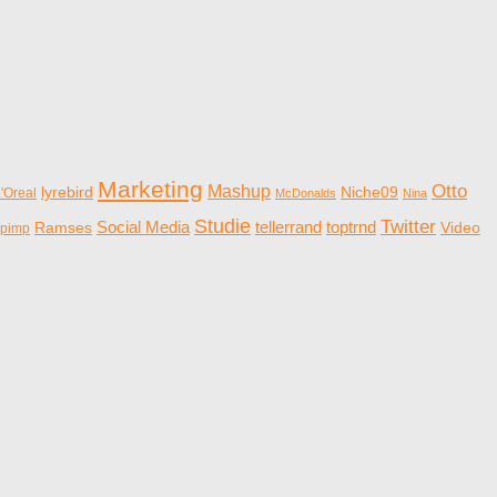
Marketing
Otto
Mashup
lyrebird
Niche09
'Oreal
McDonalds
Nina
Studie
Twitter
Social Media
tellerrand
toptrnd
Ramses
Video
pimp