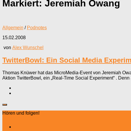
Markiert:
Jeremiah Owang
Allgemein
/
Podnotes
15.02.2008
von
Alex Wunschel
TwitterBowl: Ein Social Media Exper
Thomas Knüwer hat das MicroMedia-Event von Jeremiah Owang
Aktion TwitterBowl, ein „Real-Time Social Experiment“ . Den
Hören und folgen!