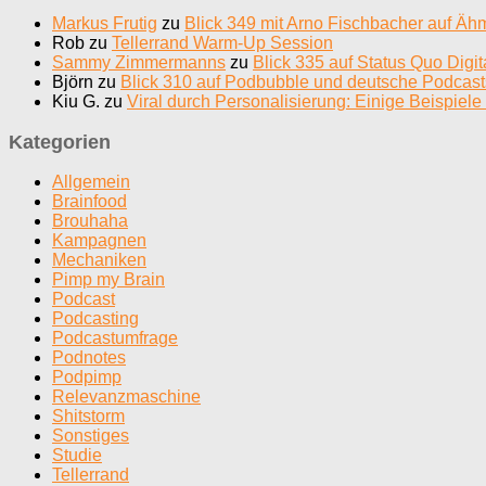
Markus Frutig
zu
Blick 349 mit Arno Fischbacher auf Äh
Rob
zu
Tellerrand Warm-Up Session
Sammy Zimmermanns
zu
Blick 335 auf Status Quo Digi
Björn
zu
Blick 310 auf Podbubble und deutsche Podcast
Kiu G.
zu
Viral durch Personalisierung: Einige Beispiele 
Kategorien
Allgemein
Brainfood
Brouhaha
Kampagnen
Mechaniken
Pimp my Brain
Podcast
Podcasting
Podcastumfrage
Podnotes
Podpimp
Relevanzmaschine
Shitstorm
Sonstiges
Studie
Tellerrand