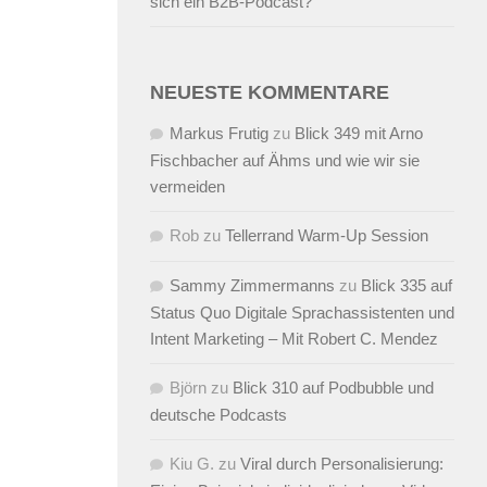
sich ein B2B-Podcast?
NEUESTE KOMMENTARE
Markus Frutig
zu
Blick 349 mit Arno
Fischbacher auf Ähms und wie wir sie
vermeiden
Rob
zu
Tellerrand Warm-Up Session
Sammy Zimmermanns
zu
Blick 335 auf
Status Quo Digitale Sprachassistenten und
Intent Marketing – Mit Robert C. Mendez
Björn
zu
Blick 310 auf Podbubble und
deutsche Podcasts
Kiu G.
zu
Viral durch Personalisierung: