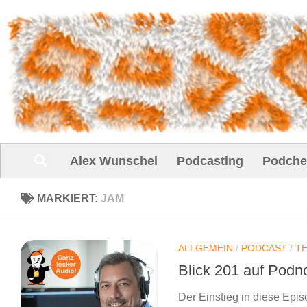
Unter dem Inhalt
Alex Wunschel
Podcasting
Podche
MARKIERT:
JAM
ALLGEMEIN
/
PODCAST
/
T
Blick 201 auf Pod
Der Einstieg in diese Episo