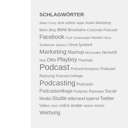
SCHLAGWÖRTER
adobe
Audio-Marketing
Adam Curry
ADM
Apple
BMW
Brouhaha
Bahn
Blog
Corporate Podcasts
Facebook
Henkel
Ford
Gewinnspiel
Horst
lyrebird
L'Oreal
Schlämmer
iphone
Marketing
Mashup
Niche09
McDonalds
Playboy
Otto
Playmate
Nina
Podcast
Podcast-
Podcast-Kongress
Nutzung
Podcast-Umfrage
Podcasting
Podcasts
Podcastumfrage
Social
Ramses
Podpimp
Studie
Twitter
Media
tellerrand
toptrnd
voice avatar
Video
voice mimic
voco
Werbung