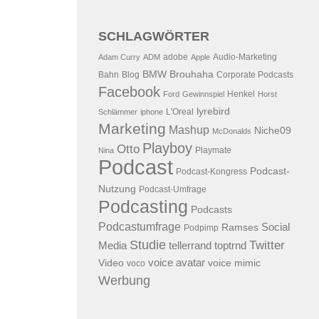
SCHLAGWÖRTER
adobe
Audio-Marketing
Adam Curry
ADM
Apple
BMW
Brouhaha
Bahn
Blog
Corporate Podcasts
Facebook
Henkel
Ford
Gewinnspiel
Horst
lyrebird
L'Oreal
Schlämmer
iphone
Marketing
Mashup
Niche09
McDonalds
Playboy
Otto
Playmate
Nina
Podcast
Podcast-
Podcast-Kongress
Nutzung
Podcast-Umfrage
Podcasting
Podcasts
Podcastumfrage
Social
Ramses
Podpimp
Studie
Twitter
Media
tellerrand
toptrnd
voice avatar
Video
voice mimic
voco
Werbung