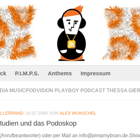
ck
P.I.M.P.S.
Anthems
Impressum
EDIA MUSICPODVISION PLAYBOY PODCAST THESSA GIE
ELLERRAND
24.07.2006
VON
ALEX WUNSCHEL
Studien und das Podoskop
Anrufbeantworter) oder per Mail an info@pimpmybrain.de.Sho