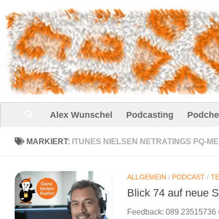
Unter dem Inhalt
Alex Wunschel
Podcasting
Podche
MARKIERT:
ITUNES NIELSEN NETRATINGS PQ-M
ALLGEMEIN
/
PODCAST
/
T
Blick 74 auf neue 
Feedback: 089 23515736 (