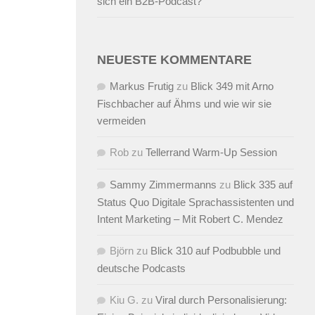
sich ein B2B-Podcast?
NEUESTE KOMMENTARE
Markus Frutig
zu
Blick 349 mit Arno
Fischbacher auf Ähms und wie wir sie
vermeiden
Rob
zu
Tellerrand Warm-Up Session
Sammy Zimmermanns
zu
Blick 335 auf
Status Quo Digitale Sprachassistenten und
Intent Marketing – Mit Robert C. Mendez
Björn
zu
Blick 310 auf Podbubble und
deutsche Podcasts
Kiu G.
zu
Viral durch Personalisierung: