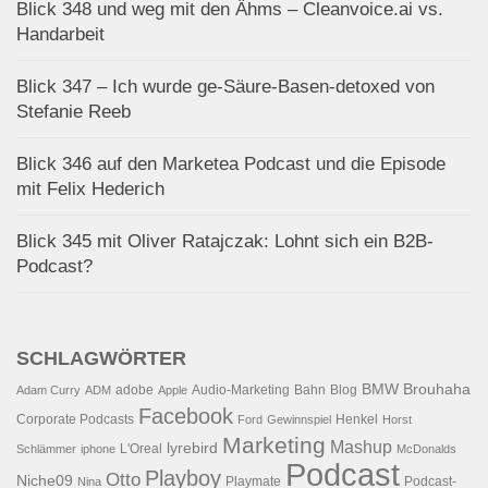
Blick 348 und weg mit den Ähms – Cleanvoice.ai vs.
Handarbeit
Blick 347 – Ich wurde ge-Säure-Basen-detoxed von
Stefanie Reeb
Blick 346 auf den Marketea Podcast und die Episode
mit Felix Hederich
Blick 345 mit Oliver Ratajczak: Lohnt sich ein B2B-
Podcast?
SCHLAGWÖRTER
BMW
Brouhaha
adobe
Audio-Marketing
Bahn
Blog
Adam Curry
ADM
Apple
Facebook
Corporate Podcasts
Henkel
Ford
Gewinnspiel
Horst
Marketing
Mashup
lyrebird
L'Oreal
Schlämmer
iphone
McDonalds
Podcast
Playboy
Otto
Niche09
Playmate
Podcast-
Nina