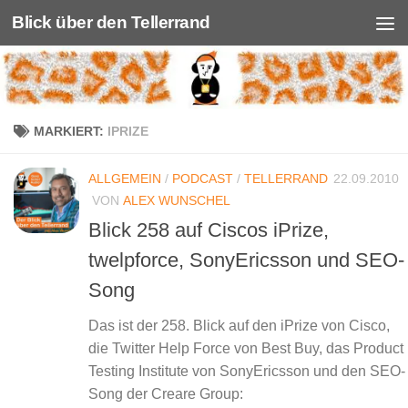
Blick über den Tellerrand
Unter dem Inhalt
MARKIERT:
IPRIZE
ALLGEMEIN
/
PODCAST
/
TELLERRAND
22.09.2010
VON
ALEX WUNSCHEL
Blick 258 auf Ciscos iPrize,
twelpforce, SonyEricsson und SEO-
Song
Das ist der 258. Blick auf den iPrize von Cisco,
die Twitter Help Force von Best Buy, das Product
Testing Institute von SonyEricsson und den SEO-
Song der Creare Group: