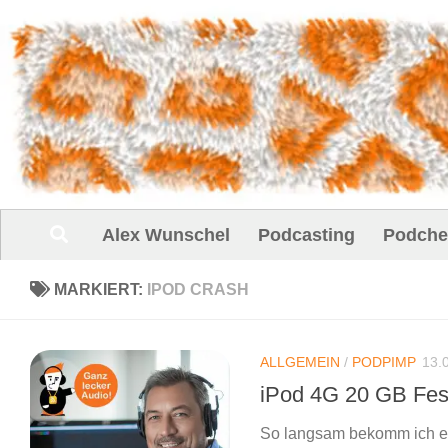
Unter dem Inhalt
Alex Wunschel
Podcasting
Podche
MARKIERT:
IPOD CRASH
ALLGEMEIN
/
PODPIMP
13.
iPod 4G 20 GB Fes
So langsam bekomm ich ein