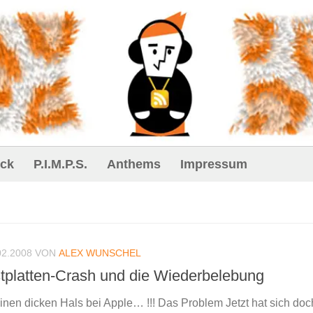
ck
P.I.M.P.S.
Anthems
Impressum
02.2008
VON
ALEX WUNSCHEL
tplatten-Crash und die Wiederbelebung
en dicken Hals bei Apple… !!! Das Problem Jetzt hat sich do