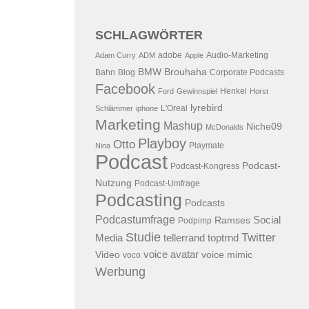
SCHLAGWÖRTER
adobe
Audio-Marketing
Adam Curry
ADM
Apple
BMW
Brouhaha
Bahn
Blog
Corporate Podcasts
Facebook
Henkel
Ford
Gewinnspiel
Horst
lyrebird
L'Oreal
Schlämmer
iphone
Marketing
Mashup
Niche09
McDonalds
Playboy
Otto
Playmate
Nina
Podcast
Podcast-
Podcast-Kongress
Nutzung
Podcast-Umfrage
Podcasting
Podcasts
Podcastumfrage
Social
Ramses
Podpimp
Studie
Twitter
Media
tellerrand
toptrnd
voice avatar
Video
voice mimic
voco
Werbung