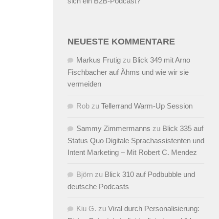
sich ein B2B-Podcast?
NEUESTE KOMMENTARE
Markus Frutig
zu
Blick 349 mit Arno
Fischbacher auf Ähms und wie wir sie
vermeiden
Rob
zu
Tellerrand Warm-Up Session
Sammy Zimmermanns
zu
Blick 335 auf
Status Quo Digitale Sprachassistenten und
Intent Marketing – Mit Robert C. Mendez
Björn
zu
Blick 310 auf Podbubble und
deutsche Podcasts
Kiu G.
zu
Viral durch Personalisierung: