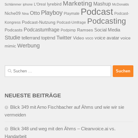
Marketing
Mashup
lyrebird
L'Oreal
Schlämmer
iphone
McDonalds
Podcast
Playboy
Otto
Niche09
Playmate
Podcast-
Nina
Podcasting
Podcast-Nutzung
Kongress
Podcast-Umfrage
Podcastumfrage
Social Media
Podcasts
Ramses
Podpimp
Studie
Twitter
tellerrand
toptrnd
voice avatar
Video
voice
voco
Werbung
mimic
Suchen
nach:
NEUESTE BEITRÄGE
Blick 349 mit Arno Fischbacher auf Ähms und wie wir sie
vermeiden
Blick 348 und weg mit den Ähms – Cleanvoice.ai vs.
Handarbeit