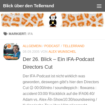
Blick über den Tellerrand
Unter dem Inhalt
MARKIERT:
IFA
ALLGEMEIN
/
PODCAST
/
TELLERRAND
08.09.2005
VON
ALEX WUNSCHEL
Der 26. Blick – Ein IFA-Podcast
Directors Cut
Der IFA-Podcast ist nicht wirklich was
geworden, deswegen gibt’s hier den Directors
Cut 😉 00:00/intro / soundteppich : flowarea :
accident 03:00/ Rückblick auf die IFA06:40/
Adam vs. Alex-Äh-Show10:30/soundseeing /