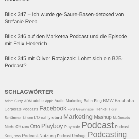
Blick 347 – Ich wurde ge-Säure-Basen-detoxed von
Stefanie Reeb
Blick 346 auf den Marketea Podcast und die Episode
mit Felix Hederich
Blick 345 mit Oliver Ratajczak: Lohnt sich ein B2B-
Podcast?
SCHLAGWÖRTER
BMW
Brouhaha
adobe
Audio-Marketing
Bahn
Blog
Adam Curry
ADM
Apple
Facebook
Corporate Podcasts
Henkel
Ford
Gewinnspiel
Horst
Marketing
Mashup
lyrebird
L'Oreal
Schlämmer
iphone
McDonalds
Podcast
Playboy
Otto
Niche09
Playmate
Podcast-
Nina
Podcasting
Podcast-Nutzung
Kongress
Podcast-Umfrage