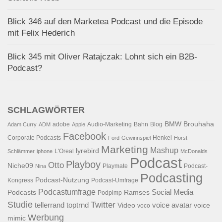
Blick 346 auf den Marketea Podcast und die Episode
mit Felix Hederich
Blick 345 mit Oliver Ratajczak: Lohnt sich ein B2B-
Podcast?
SCHLAGWÖRTER
BMW
Brouhaha
adobe
Audio-Marketing
Bahn
Blog
Adam Curry
ADM
Apple
Facebook
Corporate Podcasts
Henkel
Ford
Gewinnspiel
Horst
Marketing
Mashup
lyrebird
L'Oreal
Schlämmer
iphone
McDonalds
Podcast
Playboy
Otto
Niche09
Playmate
Podcast-
Nina
Podcasting
Podcast-Nutzung
Kongress
Podcast-Umfrage
Podcastumfrage
Social Media
Podcasts
Ramses
Podpimp
Studie
Twitter
tellerrand
toptrnd
voice avatar
Video
voice
voco
Werbung
mimic