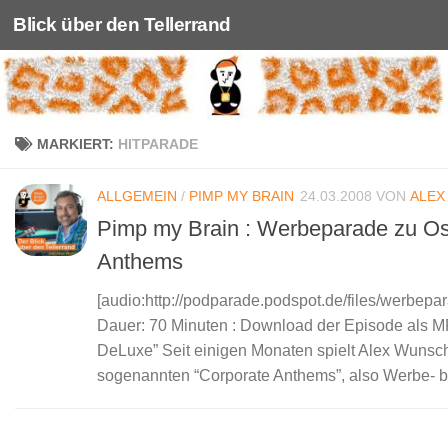
Blick über den Tellerrand
Unter dem Inhalt
MARKIERT:
HITPARADE
ALLGEMEIN
/
PIMP MY BRAIN
24.03.2008
VON
ALEX
Pimp my Brain : Werbeparade zu Oste
Anthems
[audio:http://podparade.podspot.de/files/werb
Dauer: 70 Minuten : Download der Episode als M
DeLuxe” Seit einigen Monaten spielt Alex Wunsch
sogenannten “Corporate Anthems”, also Werbe- 