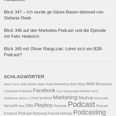
Blick 347 – Ich wurde ge-Säure-Basen-detoxed von
Stefanie Reeb
Blick 346 auf den Marketea Podcast und die Episode
mit Felix Hederich
Blick 345 mit Oliver Ratajczak: Lohnt sich ein B2B-
Podcast?
SCHLAGWÖRTER
BMW
Brouhaha
adobe
Audio-Marketing
Bahn
Blog
Adam Curry
ADM
Apple
Facebook
Corporate Podcasts
Henkel
Ford
Gewinnspiel
Horst
Marketing
Mashup
lyrebird
L'Oreal
Schlämmer
iphone
McDonalds
Podcast
Playboy
Otto
Niche09
Playmate
Podcast-
Nina
Podcasting
Podcast-Nutzung
Kongress
Podcast-Umfrage