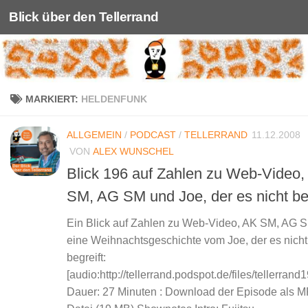
Blick über den Tellerrand
Unter dem Inhalt
MARKIERT:
HELDENFUNK
ALLGEMEIN
/
PODCAST
/
TELLERRAND
11.12.2008
VON
ALEX WUNSCHEL
Blick 196 auf Zahlen zu Web-Video,
SM, AG SM und Joe, der es nicht beg
Ein Blick auf Zahlen zu Web-Video, AK SM, AG 
eine Weihnachtsgeschichte vom Joe, der es nicht
begreift:
[audio:http://tellerrand.podspot.de/files/tellerran
Dauer: 27 Minuten : Download der Episode als M