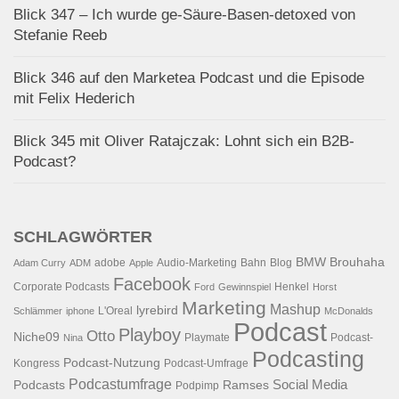
Blick 347 – Ich wurde ge-Säure-Basen-detoxed von
Stefanie Reeb
Blick 346 auf den Marketea Podcast und die Episode
mit Felix Hederich
Blick 345 mit Oliver Ratajczak: Lohnt sich ein B2B-
Podcast?
SCHLAGWÖRTER
BMW
Brouhaha
adobe
Audio-Marketing
Bahn
Blog
Adam Curry
ADM
Apple
Facebook
Corporate Podcasts
Henkel
Ford
Gewinnspiel
Horst
Marketing
Mashup
lyrebird
L'Oreal
Schlämmer
iphone
McDonalds
Podcast
Playboy
Otto
Niche09
Playmate
Podcast-
Nina
Podcasting
Podcast-Nutzung
Kongress
Podcast-Umfrage
Podcastumfrage
Social Media
Podcasts
Ramses
Podpimp