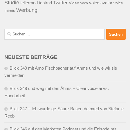
Studie
Twitter
tellerrand
toptrnd
voice avatar
Video
voice
voco
Werbung
mimic
Suchen
nach:
NEUESTE BEITRÄGE
Blick 349 mit Arno Fischbacher auf Ähms und wie wir sie
vermeiden
Blick 348 und weg mit den Ähms – Cleanvoice.ai vs.
Handarbeit
Blick 347 – Ich wurde ge-Säure-Basen-detoxed von Stefanie
Reeb
Blick 346 auf den Marketea Podcast und die Episode mit