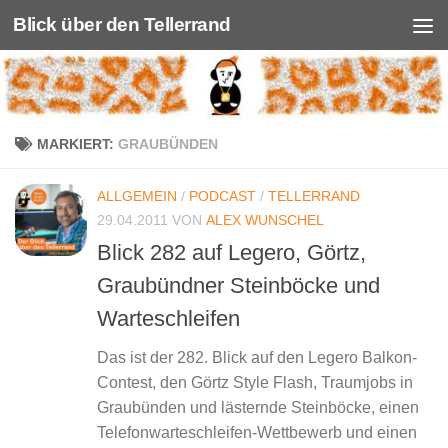
Blick über den Tellerrand
Unter dem Inhalt
MARKIERT:
GRAUBÜNDEN
ALLGEMEIN
/
PODCAST
/
TELLERRAND
29.04.2011
VON
ALEX WUNSCHEL
Blick 282 auf Legero, Görtz,
Graubündner Steinböcke und
Warteschleifen
Das ist der 282. Blick auf den Legero Balkon-
Contest, den Görtz Style Flash, Traumjobs in
Graubünden und lästernde Steinböcke, einen
Telefonwarteschleifen-Wettbewerb und einen