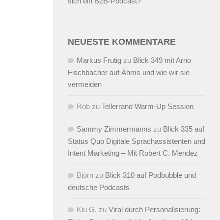
sich ein B2B-Podcast?
NEUESTE KOMMENTARE
Markus Frutig
zu
Blick 349 mit Arno
Fischbacher auf Ähms und wie wir sie
vermeiden
Rob
zu
Tellerrand Warm-Up Session
Sammy Zimmermanns
zu
Blick 335 auf
Status Quo Digitale Sprachassistenten und
Intent Marketing – Mit Robert C. Mendez
Björn
zu
Blick 310 auf Podbubble und
deutsche Podcasts
Kiu G.
zu
Viral durch Personalisierung: