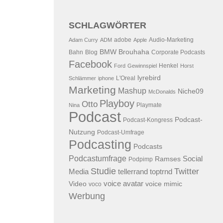
SCHLAGWÖRTER
adobe
Audio-Marketing
Adam Curry
ADM
Apple
BMW
Brouhaha
Bahn
Blog
Corporate Podcasts
Facebook
Henkel
Ford
Gewinnspiel
Horst
lyrebird
L'Oreal
Schlämmer
iphone
Marketing
Mashup
Niche09
McDonalds
Playboy
Otto
Playmate
Nina
Podcast
Podcast-
Podcast-Kongress
Nutzung
Podcast-Umfrage
Podcasting
Podcasts
Podcastumfrage
Social
Ramses
Podpimp
Studie
Twitter
Media
tellerrand
toptrnd
voice avatar
Video
voice mimic
voco
Werbung