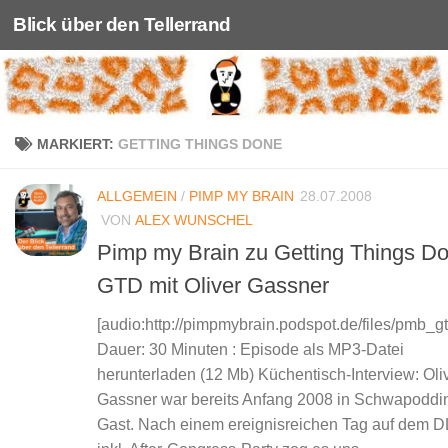
Blick über den Tellerrand
Unter dem Inhalt
MARKIERT:
GETTING THINGS DONE
ALLGEMEIN
/
PIMP MY BRAIN
28.07.2008
VON
ALEX WUNSCHEL
Pimp my Brain zu Getting Things D
GTD mit Oliver Gassner
[audio:http://pimpmybrain.podspot.de/files/pmb_g
Dauer: 30 Minuten : Episode als MP3-Datei
herunterladen (12 Mb) Küchentisch-Interview: Oli
Gassner war bereits Anfang 2008 in Schwapoddi
Gast. Nach einem ereignisreichen Tag auf dem 