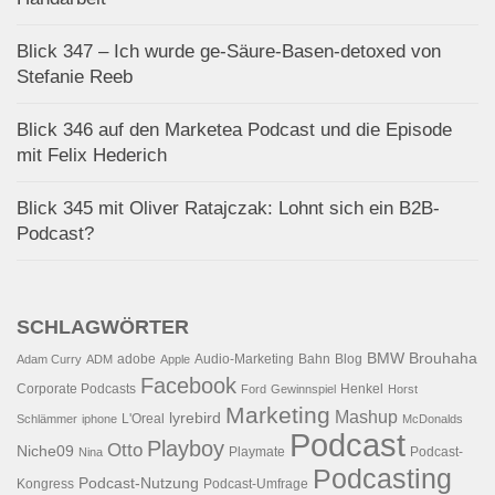
Blick 347 – Ich wurde ge-Säure-Basen-detoxed von
Stefanie Reeb
Blick 346 auf den Marketea Podcast und die Episode
mit Felix Hederich
Blick 345 mit Oliver Ratajczak: Lohnt sich ein B2B-
Podcast?
SCHLAGWÖRTER
BMW
Brouhaha
adobe
Audio-Marketing
Bahn
Blog
Adam Curry
ADM
Apple
Facebook
Corporate Podcasts
Henkel
Ford
Gewinnspiel
Horst
Marketing
Mashup
lyrebird
L'Oreal
Schlämmer
iphone
McDonalds
Podcast
Playboy
Otto
Niche09
Playmate
Podcast-
Nina
Podcasting
Podcast-Nutzung
Kongress
Podcast-Umfrage