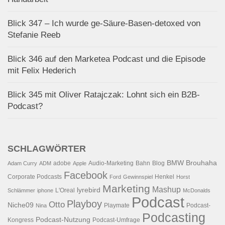
Blick 347 – Ich wurde ge-Säure-Basen-detoxed von
Stefanie Reeb
Blick 346 auf den Marketea Podcast und die Episode
mit Felix Hederich
Blick 345 mit Oliver Ratajczak: Lohnt sich ein B2B-
Podcast?
SCHLAGWÖRTER
BMW
Brouhaha
adobe
Audio-Marketing
Bahn
Blog
Adam Curry
ADM
Apple
Facebook
Corporate Podcasts
Henkel
Ford
Gewinnspiel
Horst
Marketing
Mashup
lyrebird
L'Oreal
Schlämmer
iphone
McDonalds
Podcast
Playboy
Otto
Niche09
Playmate
Podcast-
Nina
Podcasting
Podcast-Nutzung
Kongress
Podcast-Umfrage