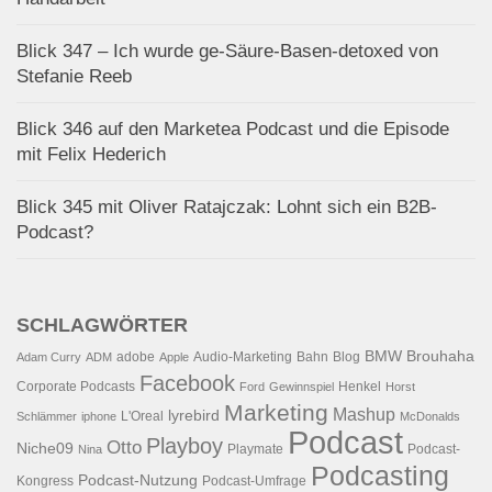
Blick 347 – Ich wurde ge-Säure-Basen-detoxed von
Stefanie Reeb
Blick 346 auf den Marketea Podcast und die Episode
mit Felix Hederich
Blick 345 mit Oliver Ratajczak: Lohnt sich ein B2B-
Podcast?
SCHLAGWÖRTER
BMW
Brouhaha
adobe
Audio-Marketing
Bahn
Blog
Adam Curry
ADM
Apple
Facebook
Corporate Podcasts
Henkel
Ford
Gewinnspiel
Horst
Marketing
Mashup
lyrebird
L'Oreal
Schlämmer
iphone
McDonalds
Podcast
Playboy
Otto
Niche09
Playmate
Podcast-
Nina
Podcasting
Podcast-Nutzung
Kongress
Podcast-Umfrage