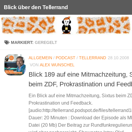
Blick über den Tellerrand
Unter dem Inhalt
MARKIERT:
GEREGELT
ALLGEMEIN
/
PODCAST
/
TELLERRAND
28.10.2008
VON
ALEX WUNSCHEL
Blick 189 auf eine Mitmachzeitung, 
beim ZDF, Prokrastination und Fee
Ein Blick auf eine Mitmachzeitung, Sixtus beim Z
Prokrastination und Feedback.
[audio:http://tellerrand.podspot.de/files/tellerran
Dauer: 20 Minuten : Download der Episode als M
Datei (20 Mb) Der Beitrag zur Rundfunkregulierung