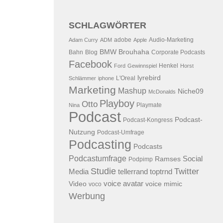
SCHLAGWÖRTER
adobe
Audio-Marketing
Adam Curry
ADM
Apple
BMW
Brouhaha
Bahn
Blog
Corporate Podcasts
Facebook
Henkel
Ford
Gewinnspiel
Horst
lyrebird
L'Oreal
Schlämmer
iphone
Marketing
Mashup
Niche09
McDonalds
Playboy
Otto
Playmate
Nina
Podcast
Podcast-
Podcast-Kongress
Nutzung
Podcast-Umfrage
Podcasting
Podcasts
Podcastumfrage
Social
Ramses
Podpimp
Studie
Twitter
Media
tellerrand
toptrnd
voice avatar
Video
voice mimic
voco
Werbung