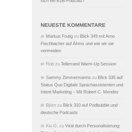
sich ein B2B-Podcast?
NEUESTE KOMMENTARE
Markus Frutig
zu
Blick 349 mit Arno
Fischbacher auf Ähms und wie wir sie
vermeiden
Rob
zu
Tellerrand Warm-Up Session
Sammy Zimmermanns
zu
Blick 335 auf
Status Quo Digitale Sprachassistenten und
Intent Marketing – Mit Robert C. Mendez
Björn
zu
Blick 310 auf Podbubble und
deutsche Podcasts
Kiu G.
zu
Viral durch Personalisierung: