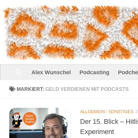
Unter dem Inhalt
Alex Wunschel
Podcasting
Podche
MARKIERT:
GELD VERDIENEN MIT PODCASTS
ALLGEMEIN
/
SONSTIGES
2
Der 15. Blick – Hit
Experiment