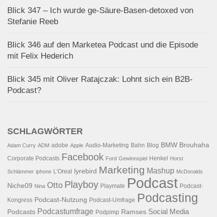
Blick 347 – Ich wurde ge-Säure-Basen-detoxed von
Stefanie Reeb
Blick 346 auf den Marketea Podcast und die Episode
mit Felix Hederich
Blick 345 mit Oliver Ratajczak: Lohnt sich ein B2B-
Podcast?
SCHLAGWÖRTER
BMW
Brouhaha
adobe
Audio-Marketing
Bahn
Blog
Adam Curry
ADM
Apple
Facebook
Corporate Podcasts
Henkel
Ford
Gewinnspiel
Horst
Marketing
Mashup
lyrebird
L'Oreal
Schlämmer
iphone
McDonalds
Podcast
Playboy
Otto
Niche09
Playmate
Podcast-
Nina
Podcasting
Podcast-Nutzung
Kongress
Podcast-Umfrage
Podcastumfrage
Social Media
Podcasts
Ramses
Podpimp