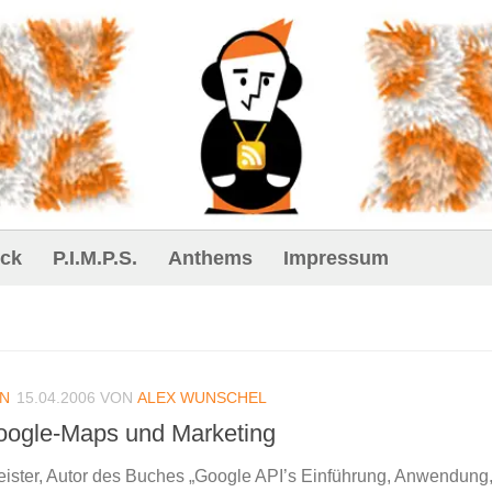
ck
P.I.M.P.S.
Anthems
Impressum
IN
15.04.2006
VON
ALEX WUNSCHEL
oogle-Maps und Marketing
ister, Autor des Buches „Google API’s Einführung, Anwendung