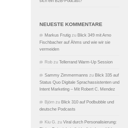
sich ein B2B-Podcast?
NEUESTE KOMMENTARE
Markus Frutig
zu
Blick 349 mit Arno
Fischbacher auf Ähms und wie wir sie
vermeiden
Rob
zu
Tellerrand Warm-Up Session
Sammy Zimmermanns
zu
Blick 335 auf
Status Quo Digitale Sprachassistenten und
Intent Marketing – Mit Robert C. Mendez
Björn
zu
Blick 310 auf Podbubble und
deutsche Podcasts
Kiu G.
zu
Viral durch Personalisierung: