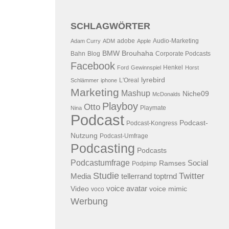
SCHLAGWÖRTER
adobe
Audio-Marketing
Adam Curry
ADM
Apple
BMW
Brouhaha
Bahn
Blog
Corporate Podcasts
Facebook
Henkel
Ford
Gewinnspiel
Horst
lyrebird
L'Oreal
Schlämmer
iphone
Marketing
Mashup
Niche09
McDonalds
Playboy
Otto
Playmate
Nina
Podcast
Podcast-
Podcast-Kongress
Nutzung
Podcast-Umfrage
Podcasting
Podcasts
Podcastumfrage
Social
Ramses
Podpimp
Studie
Twitter
Media
tellerrand
toptrnd
voice avatar
Video
voice mimic
voco
Werbung