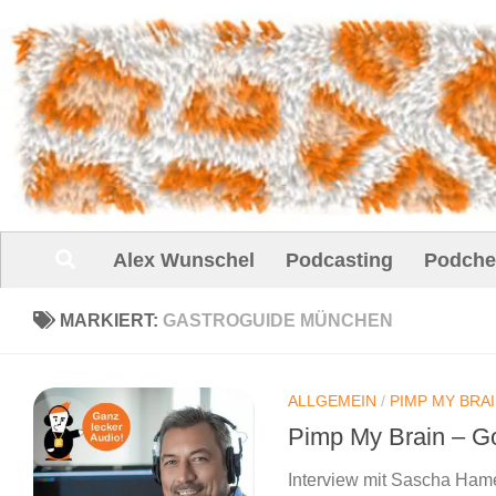
Unter dem Inhalt
Alex Wunschel
Podcasting
Podche
MARKIERT:
GASTROGUIDE MÜNCHEN
ALLGEMEIN
/
PIMP MY BRA
Pimp My Brain – G
Interview mit Sascha Hame