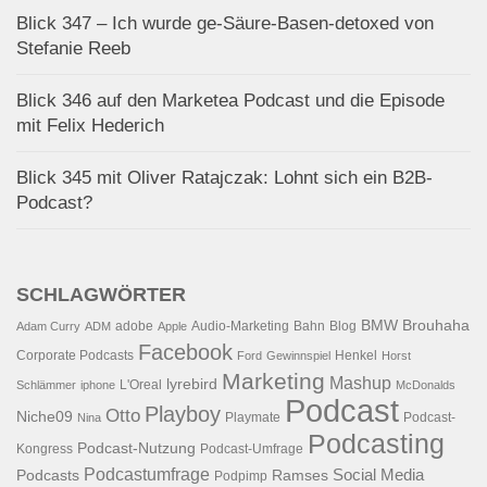
Blick 347 – Ich wurde ge-Säure-Basen-detoxed von
Stefanie Reeb
Blick 346 auf den Marketea Podcast und die Episode
mit Felix Hederich
Blick 345 mit Oliver Ratajczak: Lohnt sich ein B2B-
Podcast?
SCHLAGWÖRTER
BMW
Brouhaha
adobe
Audio-Marketing
Bahn
Blog
Adam Curry
ADM
Apple
Facebook
Corporate Podcasts
Henkel
Ford
Gewinnspiel
Horst
Marketing
Mashup
lyrebird
L'Oreal
Schlämmer
iphone
McDonalds
Podcast
Playboy
Otto
Niche09
Playmate
Podcast-
Nina
Podcasting
Podcast-Nutzung
Kongress
Podcast-Umfrage
Podcastumfrage
Social Media
Podcasts
Ramses
Podpimp