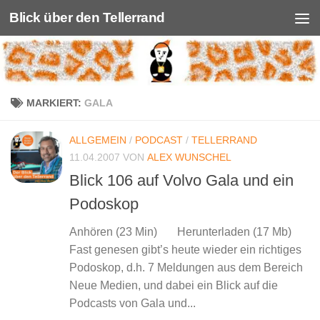
Blick über den Tellerrand
Unter dem Inhalt
MARKIERT:
GALA
ALLGEMEIN
/
PODCAST
/
TELLERRAND
11.04.2007
VON
ALEX WUNSCHEL
Blick 106 auf Volvo Gala und ein
Podoskop
Anhören (23 Min) Herunterladen (17 Mb)
Fast genesen gibt’s heute wieder ein richtiges
Podoskop, d.h. 7 Meldungen aus dem Bereich
Neue Medien, und dabei ein Blick auf die
Podcasts von Gala und...