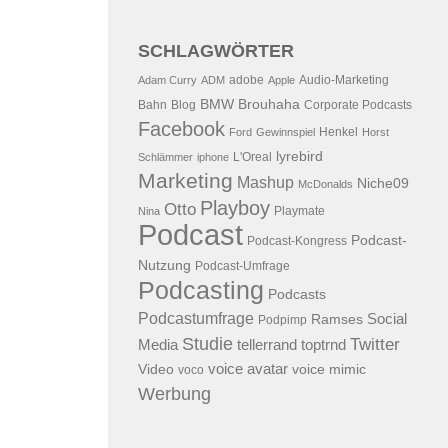
SCHLAGWÖRTER
adobe
Audio-Marketing
Adam Curry
ADM
Apple
BMW
Brouhaha
Bahn
Blog
Corporate Podcasts
Facebook
Henkel
Ford
Gewinnspiel
Horst
lyrebird
L'Oreal
Schlämmer
iphone
Marketing
Mashup
Niche09
McDonalds
Playboy
Otto
Playmate
Nina
Podcast
Podcast-
Podcast-Kongress
Nutzung
Podcast-Umfrage
Podcasting
Podcasts
Podcastumfrage
Social
Ramses
Podpimp
Studie
Twitter
Media
tellerrand
toptrnd
voice avatar
Video
voice mimic
voco
Werbung