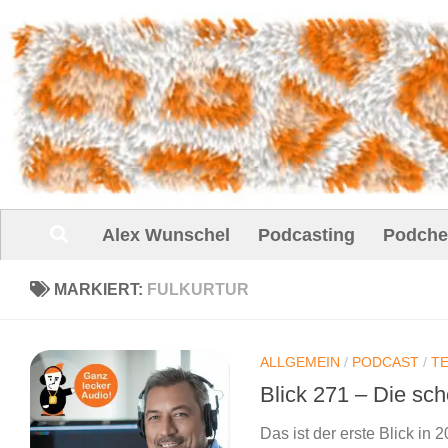
Unter dem Inhalt
Alex Wunschel
Podcasting
Podche
MARKIERT:
FULKURTUR
ALLGEMEIN
/
PODCAST
/
T
Blick 271 – Die sc
Das ist der erste Blick in 