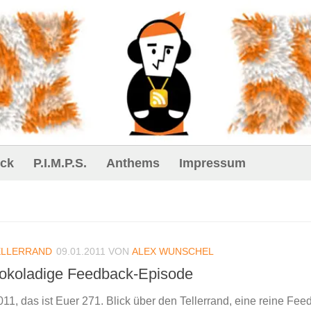
ck
P.I.M.P.S.
Anthems
Impressum
ELLERRAND
09.01.2011
VON
ALEX WUNSCHEL
hokoladige Feedback-Episode
2011, das ist Euer 271. Blick über den Tellerrand, eine reine Fee