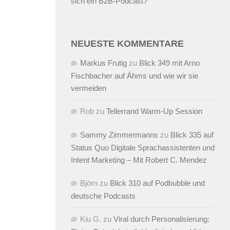
sich ein B2B-Podcast?
NEUESTE KOMMENTARE
Markus Frutig
zu
Blick 349 mit Arno
Fischbacher auf Ähms und wie wir sie
vermeiden
Rob
zu
Tellerrand Warm-Up Session
Sammy Zimmermanns
zu
Blick 335 auf
Status Quo Digitale Sprachassistenten und
Intent Marketing – Mit Robert C. Mendez
Björn
zu
Blick 310 auf Podbubble und
deutsche Podcasts
Kiu G.
zu
Viral durch Personalisierung: