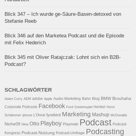
Blick 347 – Ich wurde ge-Säure-Basen-detoxed von
Stefanie Reeb
Blick 346 auf den Marketea Podcast und die Episode
mit Felix Hederich
Blick 345 mit Oliver Ratajczak: Lohnt sich ein B2B-
Podcast?
SCHLAGWÖRTER
BMW
Brouhaha
adobe
Audio-Marketing
Bahn
Blog
Adam Curry
ADM
Apple
Facebook
Corporate Podcasts
Henkel
Ford
Gewinnspiel
Horst
Marketing
Mashup
lyrebird
L'Oreal
Schlämmer
iphone
McDonalds
Podcast
Playboy
Otto
Niche09
Playmate
Podcast-
Nina
Podcasting
Podcast-Nutzung
Kongress
Podcast-Umfrage