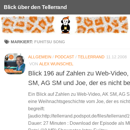
Blick über den Tellerrand
Unter dem Inhalt
MARKIERT:
FUHITSU SONG
ALLGEMEIN
/
PODCAST
/
TELLERRAND
11.12.2008
VON
ALEX WUNSCHEL
Blick 196 auf Zahlen zu Web-Video,
SM, AG SM und Joe, der es nicht beg
Ein Blick auf Zahlen zu Web-Video, AK SM, AG 
eine Weihnachtsgeschichte vom Joe, der es nicht
begreift:
[audio:http://tellerrand.podspot.de/files/tellerran
Dauer: 27 Minuten : Download der Episode als M