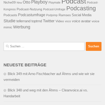
Podcast
Playboy
Otto
Niche09
Playmate
Podcast-
Nina
Podcasting
Podcast-Nutzung
Kongress
Podcast-Umfrage
Podcastumfrage
Social Media
Podcasts
Ramses
Podpimp
Studie
Twitter
tellerrand
toptrnd
voice avatar
Video
voice
voco
Werbung
mimic
Suchen
nach:
NEUESTE BEITRÄGE
Blick 349 mit Arno Fischbacher auf Ähms und wie wir sie
vermeiden
Blick 348 und weg mit den Ähms – Cleanvoice.ai vs.
Handarbeit