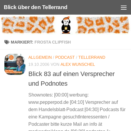
Blick über den Tellerrand
Unter dem Inhalt
MARKIERT:
FROSTA CLIPFISH
ALLGEMEIN
/
PODCAST
/
TELLERRAND
19.10.2006
VON
ALEX WUNSCHEL
Blick 83 auf einen Versprecher
und Podnotes
Shownotes: [00:00] werbung:
www.pepperpod.de [04:10] Versprecher auf
dem Handelsblatt-Podcast [04:30] Podcasts für
eine Kampagne gesuchtInteressenten /
Podcaster bitte kurze Mail an info ät