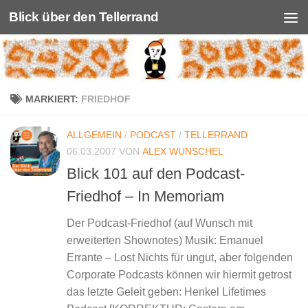
Blick über den Tellerrand
Unter dem Inhalt
MARKIERT:
FRIEDHOF
ALLGEMEIN
/
PODCAST
/
TELLERRAND
06.03.2007
VON
ALEX WUNSCHEL
Blick 101 auf den Podcast-
Friedhof – In Memoriam
Der Podcast-Friedhof (auf Wunsch mit
erweiterten Shownotes) Musik: Emanuel
Errante – Lost Nichts für ungut, aber folgenden
Corporate Podcasts können wir hiermit getrost
das letzte Geleit geben: Henkel Lifetimes