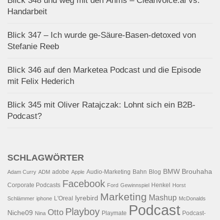
Blick 348 und weg mit den Ähms – Cleanvoice.ai vs.
Handarbeit
Blick 347 – Ich wurde ge-Säure-Basen-detoxed von
Stefanie Reeb
Blick 346 auf den Marketea Podcast und die Episode
mit Felix Hederich
Blick 345 mit Oliver Ratajczak: Lohnt sich ein B2B-
Podcast?
SCHLAGWÖRTER
BMW
Brouhaha
adobe
Audio-Marketing
Bahn
Blog
Adam Curry
ADM
Apple
Facebook
Corporate Podcasts
Henkel
Ford
Gewinnspiel
Horst
Marketing
Mashup
lyrebird
L'Oreal
Schlämmer
iphone
McDonalds
Podcast
Playboy
Otto
Niche09
Playmate
Podcast-
Nina