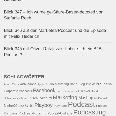
Blick 347 – Ich wurde ge-Säure-Basen-detoxed von
Stefanie Reeb
Blick 346 auf den Marketea Podcast und die Episode
mit Felix Hederich
Blick 345 mit Oliver Ratajczak: Lohnt sich ein B2B-
Podcast?
SCHLAGWÖRTER
BMW
Brouhaha
adobe
Audio-Marketing
Bahn
Blog
Adam Curry
ADM
Apple
Facebook
Corporate Podcasts
Henkel
Ford
Gewinnspiel
Horst
Marketing
Mashup
lyrebird
L'Oreal
Schlämmer
iphone
McDonalds
Podcast
Playboy
Otto
Niche09
Playmate
Podcast-
Nina
Podcasting
Podcast-Nutzung
Kongress
Podcast-Umfrage