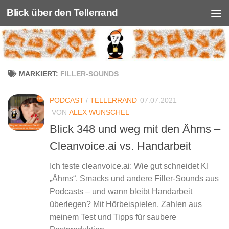
Blick über den Tellerrand
Unter dem Inhalt
MARKIERT:
FILLER-SOUNDS
PODCAST
/
TELLERRAND
07.07.2021
VON
ALEX WUNSCHEL
Blick 348 und weg mit den Ähms –
Cleanvoice.ai vs. Handarbeit
Ich teste cleanvoice.ai: Wie gut schneidet KI
„Ähms“, Smacks und andere Filler-Sounds aus
Podcasts – und wann bleibt Handarbeit
überlegen? Mit Hörbeispielen, Zahlen aus
meinem Test und Tipps für saubere