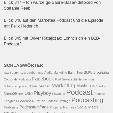
Blick 347 – Ich wurde ge-Säure-Basen-detoxed von
Stefanie Reeb
Blick 346 auf den Marketea Podcast und die Episode
mit Felix Hederich
Blick 345 mit Oliver Ratajczak: Lohnt sich ein B2B-
Podcast?
SCHLAGWÖRTER
BMW
Brouhaha
adobe
Audio-Marketing
Bahn
Blog
Adam Curry
ADM
Apple
Facebook
Corporate Podcasts
Henkel
Ford
Gewinnspiel
Horst
Marketing
Mashup
lyrebird
L'Oreal
Schlämmer
iphone
McDonalds
Podcast
Playboy
Otto
Niche09
Playmate
Podcast-
Nina
Podcasting
Podcast-Nutzung
Kongress
Podcast-Umfrage
Podcastumfrage
Social Media
Podcasts
Ramses
Podpimp