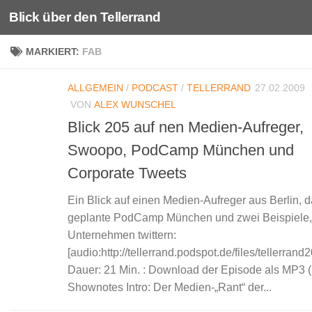
Blick über den Tellerrand
Unter dem Inhalt
MARKIERT:
FAB
ALLGEMEIN
/
PODCAST
/
TELLERRAND
27.02.2009
VON
ALEX WUNSCHEL
Blick 205 auf nen Medien-Aufreger,
Swoopo, PodCamp München und
Corporate Tweets
Ein Blick auf einen Medien-Aufreger aus Berlin, 
geplante PodCamp München und zwei Beispiele,
Unternehmen twittern:
[audio:http://tellerrand.podspot.de/files/tellerran
Dauer: 21 Min. : Download der Episode als MP3 
Shownotes Intro: Der Medien-„Rant“ der...