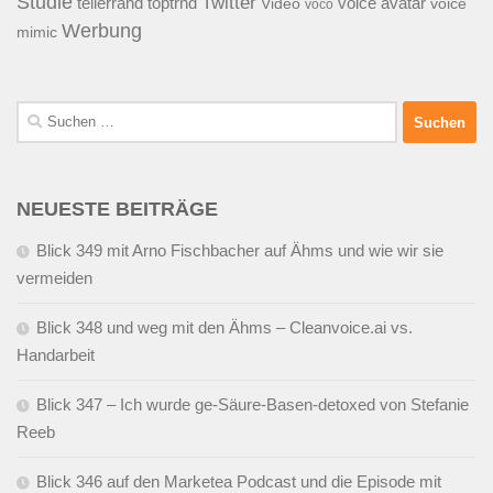
Studie
Twitter
tellerrand
toptrnd
voice avatar
Video
voice
voco
Werbung
mimic
Suchen
nach:
NEUESTE BEITRÄGE
Blick 349 mit Arno Fischbacher auf Ähms und wie wir sie
vermeiden
Blick 348 und weg mit den Ähms – Cleanvoice.ai vs.
Handarbeit
Blick 347 – Ich wurde ge-Säure-Basen-detoxed von Stefanie
Reeb
Blick 346 auf den Marketea Podcast und die Episode mit