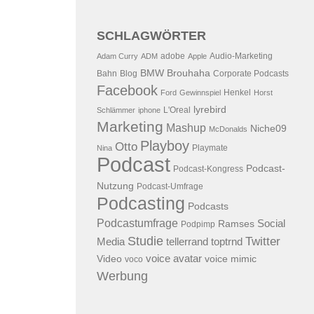
SCHLAGWÖRTER
adobe
Audio-Marketing
Adam Curry
ADM
Apple
BMW
Brouhaha
Bahn
Blog
Corporate Podcasts
Facebook
Henkel
Ford
Gewinnspiel
Horst
lyrebird
L'Oreal
Schlämmer
iphone
Marketing
Mashup
Niche09
McDonalds
Playboy
Otto
Playmate
Nina
Podcast
Podcast-
Podcast-Kongress
Nutzung
Podcast-Umfrage
Podcasting
Podcasts
Podcastumfrage
Social
Ramses
Podpimp
Studie
Twitter
Media
tellerrand
toptrnd
voice avatar
Video
voice mimic
voco
Werbung