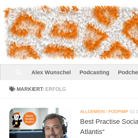
Unter dem Inhalt
Alex Wunschel
Podcasting
Podche
MARKIERT:
ERFOLG
ALLGEMEIN
/
PODPIMP
02.
Best Practise Soci
Atlantis“