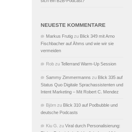
sich ein B2B-Podcast?
NEUESTE KOMMENTARE
Markus Frutig
zu
Blick 349 mit Arno
Fischbacher auf Ähms und wie wir sie
vermeiden
Rob
zu
Tellerrand Warm-Up Session
Sammy Zimmermanns
zu
Blick 335 auf
Status Quo Digitale Sprachassistenten und
Intent Marketing – Mit Robert C. Mendez
Björn
zu
Blick 310 auf Podbubble und
deutsche Podcasts
Kiu G.
zu
Viral durch Personalisierung: