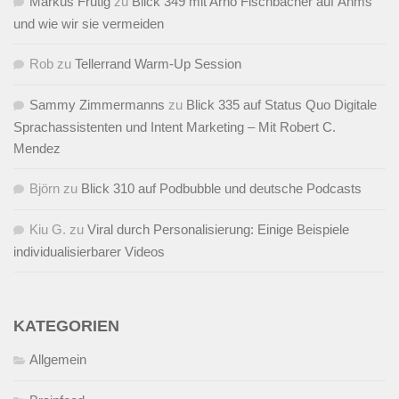
Markus Frutig
zu
Blick 349 mit Arno Fischbacher auf Ähms
und wie wir sie vermeiden
Rob
zu
Tellerrand Warm-Up Session
Sammy Zimmermanns
zu
Blick 335 auf Status Quo Digitale
Sprachassistenten und Intent Marketing – Mit Robert C.
Mendez
Björn
zu
Blick 310 auf Podbubble und deutsche Podcasts
Kiu G.
zu
Viral durch Personalisierung: Einige Beispiele
individualisierbarer Videos
KATEGORIEN
Allgemein