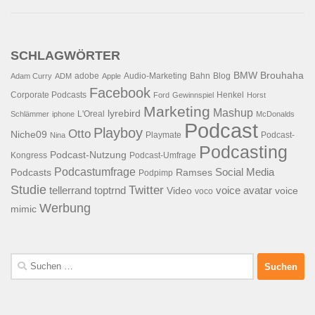
SCHLAGWÖRTER
BMW
Brouhaha
adobe
Audio-Marketing
Bahn
Blog
Adam Curry
ADM
Apple
Facebook
Corporate Podcasts
Henkel
Ford
Gewinnspiel
Horst
Marketing
Mashup
lyrebird
L'Oreal
Schlämmer
iphone
McDonalds
Podcast
Playboy
Otto
Niche09
Playmate
Podcast-
Nina
Podcasting
Podcast-Nutzung
Kongress
Podcast-Umfrage
Podcastumfrage
Social Media
Podcasts
Ramses
Podpimp
Studie
Twitter
tellerrand
toptrnd
voice avatar
Video
voice
voco
Werbung
mimic
Suchen
nach: