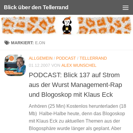
Blick über den Tellerrand
Unter dem Inhalt
MARKIERT:
E.ON
ALLGEMEIN
/
PODCAST
/
TELLERRAND
01.12.2007
VON
ALEX WUNSCHEL
PODCAST: Blick 137 auf Strom
aus der Wurst Management-Rap
und Blogoskop mit Klaus Eck
Anhören (25 Min) Kostenlos herunterladen (18
Mb) Halbe-Halbe heute, denn das Blogoskop
mit Klaus Eck zu aktuellen Themen aus der
Blogosphäre wurde länger als geplant. Aber