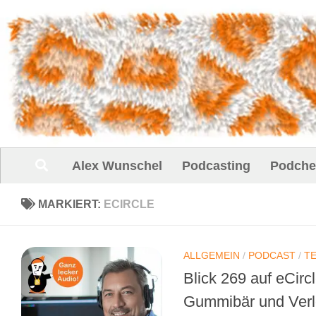
Unter dem Inhalt
Alex Wunschel
Podcasting
Podche
MARKIERT:
ECIRCLE
ALLGEMEIN
/
PODCAST
/
T
Blick 269 auf eCirc
Gummibär und Ver