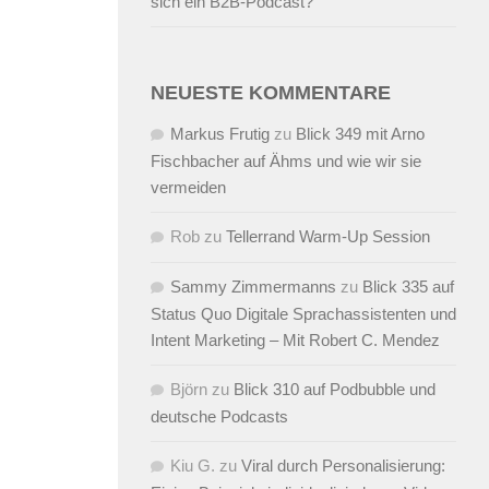
sich ein B2B-Podcast?
NEUESTE KOMMENTARE
Markus Frutig
zu
Blick 349 mit Arno
Fischbacher auf Ähms und wie wir sie
vermeiden
Rob
zu
Tellerrand Warm-Up Session
Sammy Zimmermanns
zu
Blick 335 auf
Status Quo Digitale Sprachassistenten und
Intent Marketing – Mit Robert C. Mendez
Björn
zu
Blick 310 auf Podbubble und
deutsche Podcasts
Kiu G.
zu
Viral durch Personalisierung: