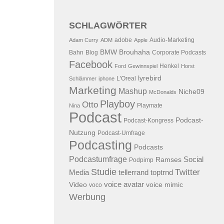
SCHLAGWÖRTER
adobe
Audio-Marketing
Adam Curry
ADM
Apple
BMW
Brouhaha
Bahn
Blog
Corporate Podcasts
Facebook
Henkel
Ford
Gewinnspiel
Horst
lyrebird
L'Oreal
Schlämmer
iphone
Marketing
Mashup
Niche09
McDonalds
Playboy
Otto
Playmate
Nina
Podcast
Podcast-
Podcast-Kongress
Nutzung
Podcast-Umfrage
Podcasting
Podcasts
Podcastumfrage
Social
Ramses
Podpimp
Studie
Twitter
Media
tellerrand
toptrnd
voice avatar
Video
voice mimic
voco
Werbung