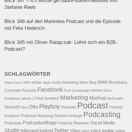
Blick 347 – Ich wurde ge-Säure-Basen-detoxed von
Stefanie Reeb
Blick 346 auf den Marketea Podcast und die Episode
mit Felix Hederich
Blick 345 mit Oliver Ratajczak: Lohnt sich ein B2B-
Podcast?
SCHLAGWÖRTER
BMW
Brouhaha
adobe
Audio-Marketing
Bahn
Blog
Adam Curry
ADM
Apple
Facebook
Corporate Podcasts
Henkel
Ford
Gewinnspiel
Horst
Marketing
Mashup
lyrebird
L'Oreal
Schlämmer
iphone
McDonalds
Podcast
Playboy
Otto
Niche09
Playmate
Podcast-
Nina
Podcasting
Podcast-Nutzung
Kongress
Podcast-Umfrage
Podcastumfrage
Social Media
Podcasts
Ramses
Podpimp
Studie
Twitter
tellerrand
toptrnd
voice avatar
Video
voice
voco