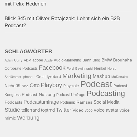
mit Felix Hederich
Blick 345 mit Oliver Ratajczak: Lohnt sich ein B2B-
Podcast?
SCHLAGWÖRTER
BMW
Brouhaha
adobe
Audio-Marketing
Bahn
Blog
Adam Curry
ADM
Apple
Facebook
Corporate Podcasts
Henkel
Ford
Gewinnspiel
Horst
Marketing
Mashup
lyrebird
L'Oreal
Schlämmer
iphone
McDonalds
Podcast
Playboy
Otto
Niche09
Playmate
Podcast-
Nina
Podcasting
Podcast-Nutzung
Kongress
Podcast-Umfrage
Podcastumfrage
Social Media
Podcasts
Ramses
Podpimp
Studie
Twitter
tellerrand
toptrnd
voice avatar
Video
voice
voco
Werbung
mimic