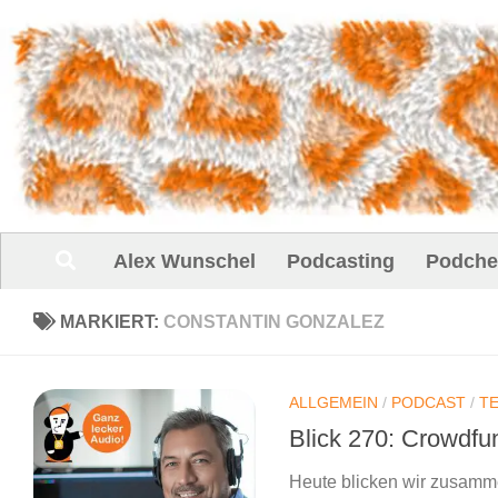
Unter dem Inhalt
Alex Wunschel
Podcasting
Podche
MARKIERT:
CONSTANTIN GONZALEZ
ALLGEMEIN
/
PODCAST
/
T
Blick 270: Crowdfu
Heute blicken wir zusamm