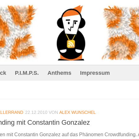
ck
P.I.M.P.S.
Anthems
Impressum
ELLERRAND
22.12.2010
VON
ALEX WUNSCHEL
nding mit Constantin Gonzalez
en mit Constantin Gonzalez auf das Phänomen Crowdfunding. 