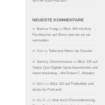
sich ein B2B-Podcast?
NEUESTE KOMMENTARE
Markus Frutig
zu
Blick 349 mit Arno
Fischbacher auf Ähms und wie wir sie
vermeiden
Rob
zu
Tellerrand Warm-Up Session
Sammy Zimmermanns
zu
Blick 335 auf
Status Quo Digitale Sprachassistenten und
Intent Marketing – Mit Robert C. Mendez
Björn
zu
Blick 310 auf Podbubble und
deutsche Podcasts
Kiu G.
zu
Viral durch Personalisierung: