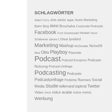
SCHLAGWÖRTER
adobe
Audio-Marketing
Adam Curry
ADM
Apple
BMW
Brouhaha
Bahn
Blog
Corporate Podcasts
Facebook
Henkel
Ford
Gewinnspiel
Horst
lyrebird
L'Oreal
Schlämmer
iphone
Marketing
Mashup
Niche09
McDonalds
Playboy
Otto
Playmate
Nina
Podcast
Podcast-
Podcast-Kongress
Nutzung
Podcast-Umfrage
Podcasting
Podcasts
Podcastumfrage
Social
Ramses
Podpimp
Studie
Twitter
Media
tellerrand
toptrnd
voice avatar
Video
voice mimic
voco
Werbung