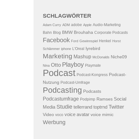
SCHLAGWÖRTER
adobe
Audio-Marketing
Adam Curry
ADM
Apple
BMW
Brouhaha
Bahn
Blog
Corporate Podcasts
Facebook
Henkel
Ford
Gewinnspiel
Horst
lyrebird
L'Oreal
Schlämmer
iphone
Marketing
Mashup
Niche09
McDonalds
Playboy
Otto
Playmate
Nina
Podcast
Podcast-
Podcast-Kongress
Nutzung
Podcast-Umfrage
Podcasting
Podcasts
Podcastumfrage
Social
Ramses
Podpimp
Studie
Twitter
Media
tellerrand
toptrnd
voice avatar
Video
voice mimic
voco
Werbung