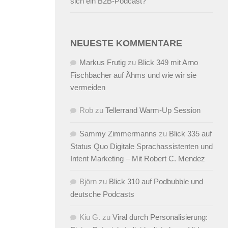
sich ein B2B-Podcast?
NEUESTE KOMMENTARE
Markus Frutig
zu
Blick 349 mit Arno
Fischbacher auf Ähms und wie wir sie
vermeiden
Rob
zu
Tellerrand Warm-Up Session
Sammy Zimmermanns
zu
Blick 335 auf
Status Quo Digitale Sprachassistenten und
Intent Marketing – Mit Robert C. Mendez
Björn
zu
Blick 310 auf Podbubble und
deutsche Podcasts
Kiu G.
zu
Viral durch Personalisierung: