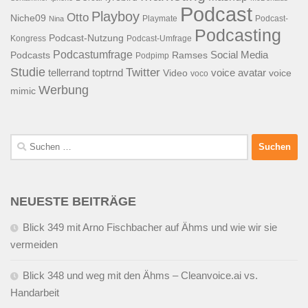
Podcast
Playboy
Otto
Niche09
Playmate
Podcast-
Nina
Podcasting
Podcast-Nutzung
Kongress
Podcast-Umfrage
Podcastumfrage
Social Media
Podcasts
Ramses
Podpimp
Studie
Twitter
tellerrand
toptrnd
voice avatar
Video
voice
voco
Werbung
mimic
Suchen
nach:
NEUESTE BEITRÄGE
Blick 349 mit Arno Fischbacher auf Ähms und wie wir sie
vermeiden
Blick 348 und weg mit den Ähms – Cleanvoice.ai vs.
Handarbeit