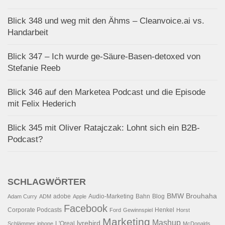
Blick 348 und weg mit den Ähms – Cleanvoice.ai vs.
Handarbeit
Blick 347 – Ich wurde ge-Säure-Basen-detoxed von
Stefanie Reeb
Blick 346 auf den Marketea Podcast und die Episode
mit Felix Hederich
Blick 345 mit Oliver Ratajczak: Lohnt sich ein B2B-
Podcast?
SCHLAGWÖRTER
BMW
Brouhaha
adobe
Audio-Marketing
Bahn
Blog
Adam Curry
ADM
Apple
Facebook
Corporate Podcasts
Henkel
Ford
Gewinnspiel
Horst
Marketing
Mashup
lyrebird
L'Oreal
Schlämmer
iphone
McDonalds