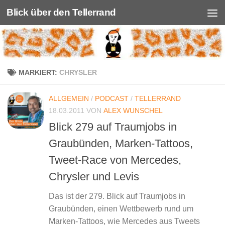
Blick über den Tellerrand
Unter dem Inhalt
MARKIERT:
CHRYSLER
ALLGEMEIN
/
PODCAST
/
TELLERRAND
18.03.2011
VON
ALEX WUNSCHEL
Blick 279 auf Traumjobs in
Graubünden, Marken-Tattoos,
Tweet-Race von Mercedes,
Chrysler und Levis
Das ist der 279. Blick auf Traumjobs in
Graubünden, einen Wettbewerb rund um
Marken-Tattoos, wie Mercedes aus Tweets