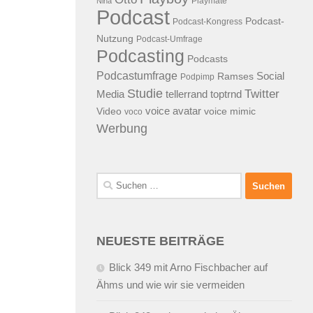
Playmate
Nina
Podcast
Podcast-
Podcast-Kongress
Nutzung
Podcast-Umfrage
Podcasting
Podcasts
Podcastumfrage
Social
Ramses
Podpimp
Studie
Twitter
Media
tellerrand
toptrnd
voice avatar
Video
voice mimic
voco
Werbung
Suchen
nach:
NEUESTE BEITRÄGE
Blick 349 mit Arno Fischbacher auf
Ähms und wie wir sie vermeiden