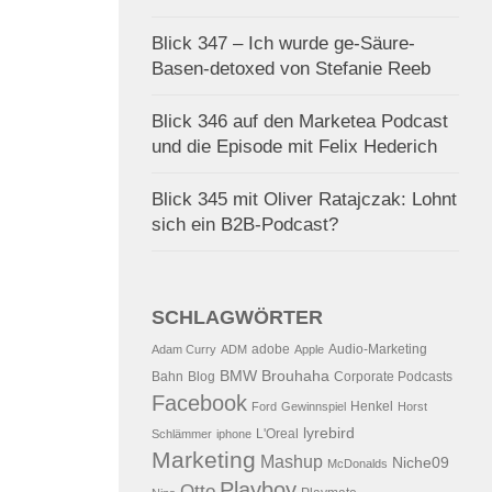
Blick 347 – Ich wurde ge-Säure-
Basen-detoxed von Stefanie Reeb
Blick 346 auf den Marketea Podcast
und die Episode mit Felix Hederich
Blick 345 mit Oliver Ratajczak: Lohnt
sich ein B2B-Podcast?
SCHLAGWÖRTER
adobe
Audio-Marketing
Adam Curry
ADM
Apple
BMW
Brouhaha
Bahn
Blog
Corporate Podcasts
Facebook
Henkel
Ford
Gewinnspiel
Horst
lyrebird
L'Oreal
Schlämmer
iphone
Marketing
Mashup
Niche09
McDonalds
Playboy
Otto